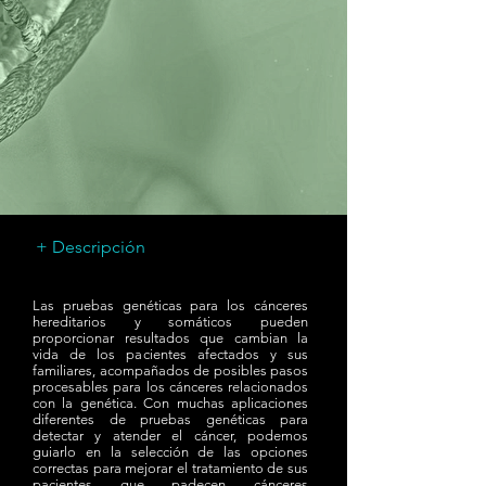
+ Descripción
Las pruebas genéticas para los cánceres
hereditarios y somáticos pueden
proporcionar resultados que cambian la
vida de los pacientes afectados y sus
familiares, acompañados de posibles pasos
procesables para los cánceres relacionados
con la genética. Con muchas aplicaciones
diferentes de pruebas genéticas para
detectar y atender el cáncer, podemos
guiarlo en la selección de las opciones
correctas para mejorar el tratamiento de sus
pacientes que padecen cánceres