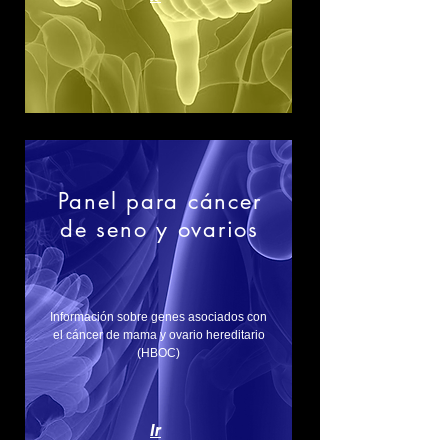
Panel para cáncer
de seno y ovarios
Información sobre genes asociados con
el cáncer de mama y ovario hereditario
(HBOC)
Ir