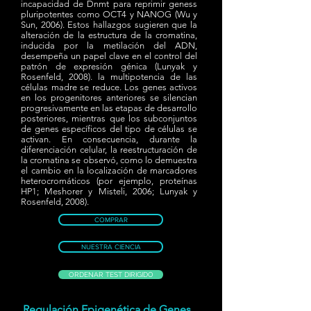
incapacidad de Dnmt para reprimir geness
pluripotentes como OCT4 y NANOG (Wu y
Sun, 2006). Estos hallazgos sugieren que la
alteración de la estructura de la cromatina,
inducida por la metilación del ADN,
desempeña un papel clave en el control del
patrón de expresión génica (Lunyak y
Rosenfeld, 2008). la multipotencia de las
células madre se reduce. Los genes activos
en los progenitores anteriores se silencian
progresivamente en las etapas de desarrollo
posteriores, mientras que los subconjuntos
de genes específicos del tipo de células se
activan. En consecuencia, durante la
diferenciación celular, la reestructuración de
la cromatina se observó, como lo demuestra
el cambio en la localización de marcadores
heterocromáticos (por ejemplo, proteínas
HP1; Meshorer y Misteli, 2006; Lunyak y
Rosenfeld, 2008).
COMPRAR
NUESTRA CIENCIA
ORDENAR TEST DIRIGIDO
Regulación Epigenética de Genes