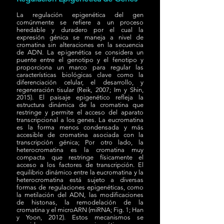
La regulación epigenética del gen
comúnmente se refiere a un proceso
heredable y duradero por el cual la
expresión génica se maneja a nivel de
cromatina sin alteraciones en la secuencia
de ADN. La epigenética se considera un
puente entre el genotipo y el fenotipo y
proporciona un marco para regular las
características biológicas clave como la
diferenciación celular, el desarrollo, y
regeneración tisular (Reik, 2007; Im y Shin,
2015). El paisaje epigenético refleja la
estructura dinámica de la cromatina que
restringe y permite el acceso del aparato
transcripcional a los genes. La eucromatina
es la forma menos condensada y más
accesible de cromatina asociada con la
transcripción génica; Por otro lado, la
heterocromatina es la cromatina muy
compacta que restringe físicamente el
acceso a los factores de transcripción. El
equilibrio dinámico entre la eucromatina y la
heterocromatina está sujeto a diversas
formas de regulaciones epigenéticas, como
la metilación del ADN, las modificaciones
de histonas, la remodelación de la
cromatina y el microARN (miRNA; Fig. 1; Han
y Yoon, 2012). Estos mecanismos se