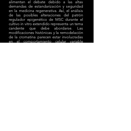
alimentan el debate debido a las altas
demandas de estandarización y seguridad
en la medicina regenerativa. Así, el análisis
de las posibles alteraciones del patrón
regulador epigenético de MSC durante el
cultivo in vitro extendido representa un tema
candente que debe abordarse. Las
modificaciones histónicas y la remodelación
de la cromatina parecen estar involucradas
en el comportamiento celular variable
después del cultivo extendido.
Demostramos que el complejo de
remodelación de cromatina SWI / SNF
desempeña un papel clave en la biología de
MSC. La expresión alterada (regulación
hacia arriba o hacia abajo) de BRG1, que es
la subunidad ATPasa del complejo,
promovió la senescencia de las MSC con la
supresión de la transcripción NANOG, un
componente del circuito transcripcional que
rige las funciones de las células madre
(Squillaro et al., 2015b).
+ Cómo funciona.