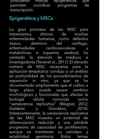
consideran marcas epigenéticas que
permiten coordinar programas de
transcripción.
Epigenética y MSCs
La gran promesa de las MSC para
tratamientos clínicos de muchas
enfermedades humanas, como defectos
óseos, deterioro del cartílago,
enfermedades cardiovasculares y
metabólicas e isquemia cerebral, ha
centrado la atención de médicos e
investigadores (Tevenet al., 2011). El elevado
número de MSC necesarias para la
aplicación terapéutica condujo a un análisis
en profundidad de los procedimientos de
expansión in vitro, ya que se ha
documentado ampliamente que el cultivo a
largo plazo puede causar cambios
morfológicos y funcionales que afectan la
biología celular conocida como
"senescencia replicativa" (Wagner, 2012;
Galderisi y Giordano, 2014).
Interesantemente, la senescencia replicativa
de las MSC muestra un potencial de
diferenciación reducido y una pérdida
progresiva de capacidad de proliferación,
aunque se mantienen su cariotipo y
estabilidad genómica. Estos temas