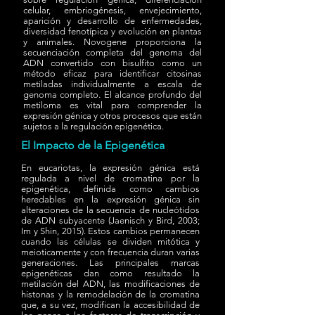
celular, embriogénesis, envejecimiento,
aparición y desarrollo de enfermedades,
diversidad fenotípica y evolución en plantas
y animales. Novogene proporciona la
secuenciación completa del genoma del
ADN convertido con bisulfito como un
método eficaz para identificar citosinas
metiladas individualmente a escala de
genoma completo. El alcance profundo del
metiloma es vital para comprender la
expresión génica y otros procesos que están
sujetos a la regulación epigenética.
El Impacto de la Epigenética
En eucariotas, la expresión génica está
regulada a nivel de cromatina por la
epigenética, definida como cambios
heredables en la expresión génica sin
alteraciones de la secuencia de nucleótidos
de ADN subyacente (Jaenisch y Bird, 2003;
Im y Shin, 2015). Estos cambios permanecen
cuando las células se dividen mitótica y
meioticamente y con frecuencia duran varias
generaciones. Las principales marcas
epigenéticas dan como resultado la
metilación del ADN, las modificaciones de
histonas y la remodelación de la cromatina
que, a su vez, modifican la accesibilidad de