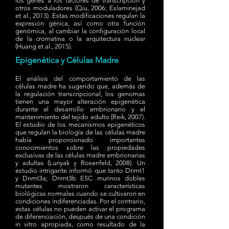
los genes a los factores de transcripción y
otros moduladores (Qiu, 2006; Eslaminejad
et al., 2013). Estas modificaciones regulan la
expresión génica, así como otra función
genómica, al cambiar la configuración local
de la cromatina o la arquitectura nuclear
(Huang et al., 2015).
Epigenética y Células Madre
El análisis del comportamiento de las
células madre ha sugerido que, además de
la regulación transcripcional, los genomas
tienen una mayor alteración epigenética
durante el desarrollo embrionario y el
mantenimiento del tejido adulto (Reik, 2007).
El estudio de los mecanismos epigenéticos
que regulan la biología de las células madre
había proporcionado importantes
conocimientos sobre las propiedades
exclusivas de las células madre embrionarias
y adultas (Lunyak y Rosenfeld, 2008). Un
estudio intrigante informó que tanto Dnmt1
y Dnmt3a; Dnmt3b ESC murinos dobles
mutantes mostraron características
biológicas normales cuando se cultivaron en
condiciones indiferenciadas. Por el contrario,
estas células no pueden activar el programa
de diferenciación, después de una condición
in vitro apropiada, como resultado de la