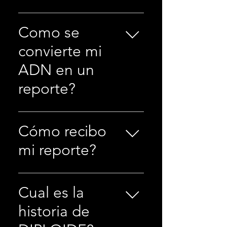
comportamiento, cuidado de la
Le enviaremos un kit de
piel y más) b. Analizamos las
recolección que incluye
Como se
pruebas de ADN en nuestro
instrucciones, un hisopo para la
propio laboratorio en el sitio; las
convierte mi
mejilla y un sobre de envío de
muestras nunca se envían fuera del
devolución prepagado. Usando
ADN en un
sitio a un tercero. c. Proporcionar a
un hisopo suave, se frotará el
los consumidores acceso a
reporte?
interior de la mejilla durante 20
información genética rápida.
segundos. El masaje debe ser
firme, pero no lo suficientemente
Una vez que recibimos su muestra
firme como para causarle dolor o
de ADN, nuestros científicos la
Cómo recibo
incomodidad.
analizan en nuestro laboratorio en
mi reporte?
el sitio. Nuestra máquina de
secuenciación de próxima
generación, NOVOSeq de
Enviaremos su reporte a su correo
Illumina, trabaja para decodificar
electrónico o a su Médico
Cual es la
su muestra, y luego nuestros
Profesional.
historia de
científicos de laboratorio la
examinan más de cerca para