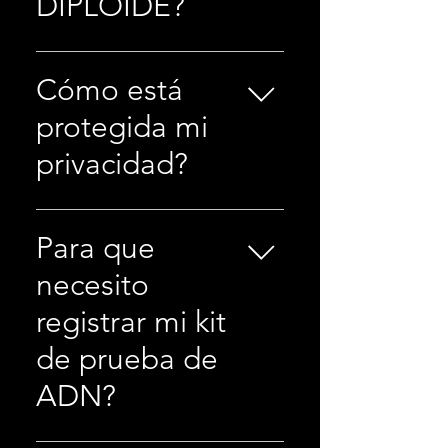
DIPLOIDE?
garantizar resultados precisos.
Puede ver sus resultados tan
Diploide Genetics fué fundada en
pronto como estén disponibles.
los Estados Unidos de América
Cómo está
tiene oficinas en Washington, DC y
protegida mi
opera su plataforma de
secuenciación de próxima
privacidad?
generación (NGS) en laboratorios
localizados en Norte America,
Tenemos estándares estrictos en
Europa y Sudeste Asiático; que
materia de seguridad y privacidad.
Para que
están acreditados por las
Su información está disponible
enmiendas de mejora de
necesito
para usted, solo. Su muestra de
laboratorios clínicos y el colegio
ADN se adjunta a un código de
registrar mi kit
de patólogos estadounidenses,
barras en su kit de análisis de ADN
impulsados por la tecnología
de prueba de
para que sepamos a quién
Illumina (NASDAQ: ILMN) NGS.
pertenecen los resultados. Puede
ADN?
DIPLOIDE GENETICS inició sus
ver nuestra política de privacidad
operaciones en Latinoamérica con
completa aquí.
oficinas en Colombiba en Febrero
El registro de su kit de análisis de