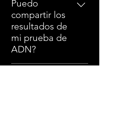
support@diploidegenetics.com, y
Puedo
estaremos encantados de enviarle
compartir los
un reemplazo.
resultados de
mi prueba de
ADN?
¡Por supuesto! La información
genética es emocionante y
Existen
poderosa. Los resultados de su
algunas
prueba de ADN contienen
información valiosa, y puede
restricciones?
compartirlos con su médico,
nutricionista, capacitador personal
Debe tener al menos 18 años para
o con cualquier otra persona que
enviar una muestra. Si eres más
Puedo
desee dar una idea de su
joven, aún puedes participar con
composición genética.
involucrar a mi
el consentimiento de un padre o