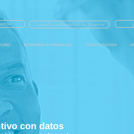
artner
Consultoría Biotech/Life Science
DORES
BIOPHARMA & PHARMA NGS
CÓMO FUNCIONA
A
itivo con datos