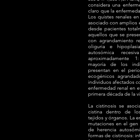
considera una enferme
claro que la enfermeda
Los quistes renales e
asociado con amplios e
desde pacientes total
aquellos que se prese
con agrandamiento ren
oliguria e hipopla
autosómica recesi
aproximadamente 1:
mayoría de los in
presentan en el perí
ecogénicos agrandad
individuos afectados 
enfermedad renal en et
primera década de la v
La cistinosis se asoc
cistina dentro de lo
tejidos y órganos. La 
mutaciones en el gen
de herencia autosómic
formas de cistinosis: inf