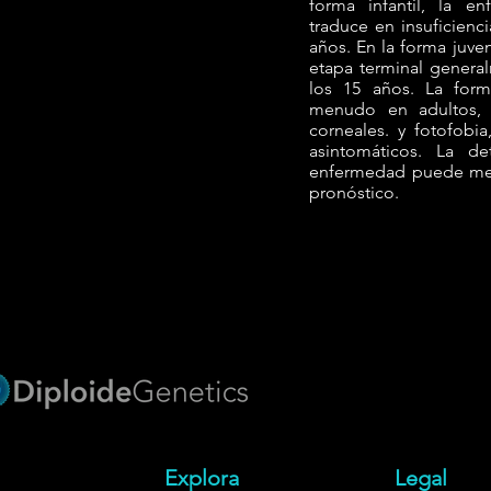
forma infantil, la e
traduce en insuficienc
años. En la forma juve
etapa terminal genera
los 15 años. La form
menudo en adultos, 
corneales. y fotofobi
asintomáticos. La d
enfermedad puede mejo
pronóstico.
Explora
Legal