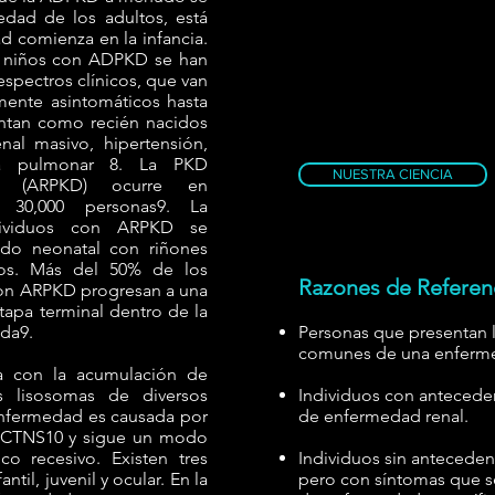
dad de los adultos, está
d comienza en la infancia.
n niños con ADPKD se han
spectros clínicos, que van
mente asintomáticos hasta
ntan como recién nacidos
al masivo, hipertensión,
sia pulmonar 8. La PKD
NUESTRA CIENCIA
va (ARPKD) ocurre en
 30,000 personas9. La
dividuos con ARPKD se
odo neonatal con riñones
os. Más del 50% de los
Razones de Referen
con ARPKD progresan a una
apa terminal dentro de la
ida9.
Personas que presentan 
comunes de una enferme
ia con la acumulación de
s lisosomas de diversos
Individuos con anteceden
enfermedad es causada por
de enfermedad renal.
 CTNS10 y sigue un modo
o recesivo. Existen tres
Individuos sin antecedent
antil, juvenil y ocular. En la
pero con síntomas que se