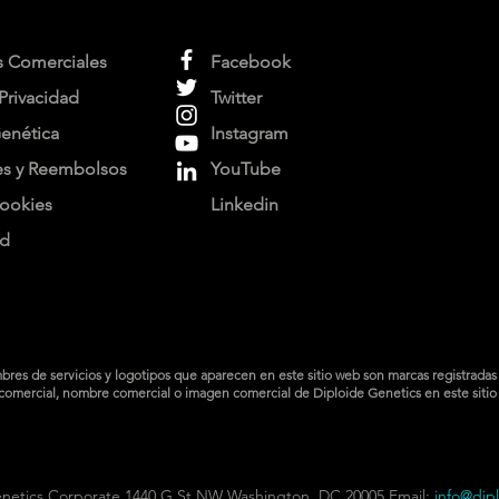
s Comerciales
Facebook
 Privacidad
Twitter
Genética
Instagram
es y Reembolsos
YouTube
cookies
Linkedin
ad
es de servicios y logotipos que aparecen en este sitio web son marcas registradas q
comercial, nombre comercial o imagen comercial de Diploide Genetics en este sitio 
netics Corporate
1440 G St NW Washington, DC 20005 Email:
info@dip