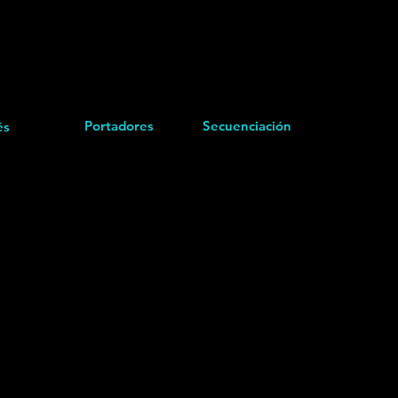
Portadores
Secuenciación
és