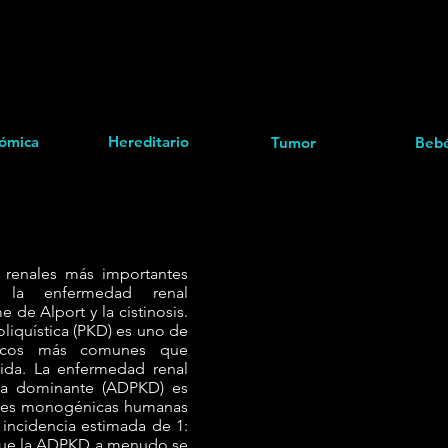
ómica
Hereditario
Tumor
Beb
s renales más importantes
n la enfermedad renal
e de Alport y la cistinosis.
liquística (PKD) es uno de
éticos más comunes que
ida. La enfermedad renal
ica dominante (ADPKD) es
des monogénicas humanas
ncidencia estimada de 1:
nque la ADPKD a menudo se