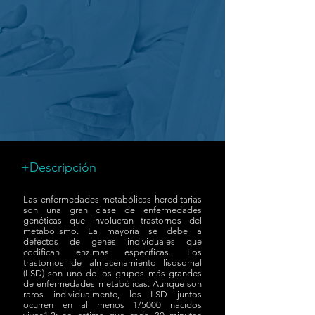
+Descripción
Las enfermedades metabólicas hereditarias
son una gran clase de enfermedades
genéticas que involucran trastornos del
metabolismo. La mayoría se debe a
defectos de genes individuales que
codifican enzimas específicas. Los
trastornos de almacenamiento lisosomal
(LSD) son uno de los grupos más grandes
de enfermedades metabólicas. Aunque son
raros individualmente, los LSD juntos
ocurren en al menos 1/5000 nacidos