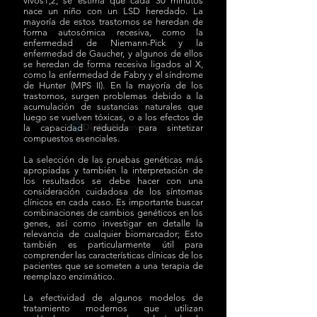
vivos1,2; se estima que cada 30 minutos
nace un niño con un LSD heredado. La
mayoría de estos trastornos se heredan de
forma autosómica recesiva, como la
enfermedad de Niemann-Pick y la
enfermedad de Gaucher, y algunos de ellos
se heredan de forma recesiva ligados al X,
como la enfermedad de Fabry y el síndrome
de Hunter (MPS II). En la mayoría de los
trastornos, surgen problemas debido a la
acumulación de sustancias naturales que
luego se vuelven tóxicas, o a los efectos de
la capacidad reducida para sintetizar
compuestos esenciales.
La selección de las pruebas genéticas más
apropiadas y también la interpretación de
los resultados se debe hacer con una
consideración cuidadosa de los síntomas
clínicos en cada caso. Es importante buscar
combinaciones de cambios genéticos en los
genes, así como investigar en detalle la
relevancia de cualquier biomarcador; Esto
también es particularmente útil para
comprender las características clínicas de los
pacientes que se someten a una terapia de
reemplazo enzimático.
La efectividad de algunos modelos de
tratamiento modernos que utilizan