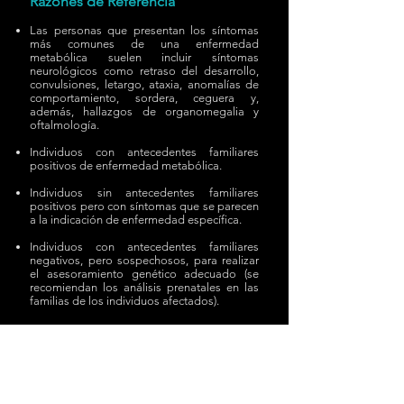
Razones de Referencia
Las personas que presentan los síntomas
más comunes de una enfermedad
metabólica suelen incluir síntomas
neurológicos como retraso del desarrollo,
convulsiones, letargo, ataxia, anomalías de
comportamiento, sordera, ceguera y,
además, hallazgos de organomegalia y
oftalmología.
Individuos con antecedentes familiares
positivos de enfermedad metabólica.
Individuos sin antecedentes familiares
positivos pero con síntomas que se parecen
a la indicación de enfermedad específica.
Individuos con antecedentes familiares
negativos, pero sospechosos, para realizar
el asesoramiento genético adecuado (se
recomiendan los análisis prenatales en las
familias de los individuos afectados).