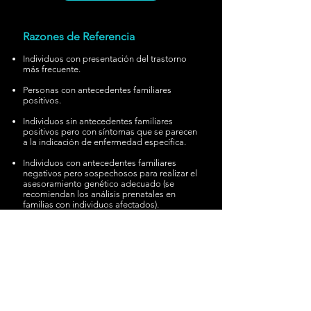
Razones de Referencia​
Individuos con presentación del trastorno
más frecuente.
Personas con antecedentes familiares
positivos.
Individuos sin antecedentes familiares
positivos pero con síntomas que se parecen
a la indicación de enfermedad específica.
Individuos con antecedentes familiares
negativos pero sospechosos para realizar el
asesoramiento genético adecuado (se
recomiendan los análisis prenatales en
familias con individuos afectados).