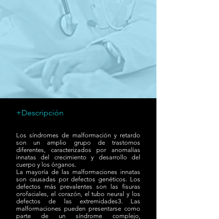
+Descripción
Los síndromes de malformación y retardo
son un amplio grupo de trastornos
diferentes, caracterizados por anomalías
innatas del crecimiento y desarrollo del
cuerpo y los órganos.
La mayoría de las malformaciones innatas
son causadas por defectos genéticos. Los
defectos más prevalentes son las fisuras
orofaciales, el corazón, el tubo neural y los
defectos de las extremidades3. Las
malformaciones pueden presentarse como
parte de un síndrome complejo,