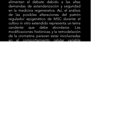
alimentan el debate debido a las altas
demandas de estandarización y seguridad
en la medicina regenerativa. Así, el análisis
de las posibles alteraciones del patrón
regulador epigenético de MSC durante el
cultivo in vitro extendido representa un tema
candente que debe abordarse. Las
modificaciones histónicas y la remodelación
de la cromatina parecen estar involucradas
en el comportamiento celular variable
después del cultivo extendido.
Demostramos que el complejo de
remodelación de cromatina SWI / SNF
desempeña un papel clave en la biología de
MSC. La expresión alterada (regulación
hacia arriba o hacia abajo) de BRG1, que es
la subunidad ATPasa del complejo,
promovió la senescencia de las MSC con la
supresión de la transcripción NANOG, un
componente del circuito transcripcional que
rige las funciones de las células madre
(Squillaro et al., 2015b).
+ Cómo funciona.