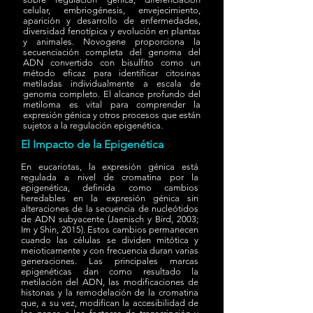
celular, embriogénesis, envejecimiento,
aparición y desarrollo de enfermedades,
diversidad fenotípica y evolución en plantas
y animales. Novogene proporciona la
secuenciación completa del genoma del
ADN convertido con bisulfito como un
método eficaz para identificar citosinas
metiladas individualmente a escala de
genoma completo. El alcance profundo del
metiloma es vital para comprender la
expresión génica y otros procesos que están
sujetos a la regulación epigenética.
El Impacto de la Epigenética
En eucariotas, la expresión génica está
regulada a nivel de cromatina por la
epigenética, definida como cambios
heredables en la expresión génica sin
alteraciones de la secuencia de nucleótidos
de ADN subyacente (Jaenisch y Bird, 2003;
Im y Shin, 2015). Estos cambios permanecen
cuando las células se dividen mitótica y
meioticamente y con frecuencia duran varias
generaciones. Las principales marcas
epigenéticas dan como resultado la
metilación del ADN, las modificaciones de
histonas y la remodelación de la cromatina
que, a su vez, modifican la accesibilidad de