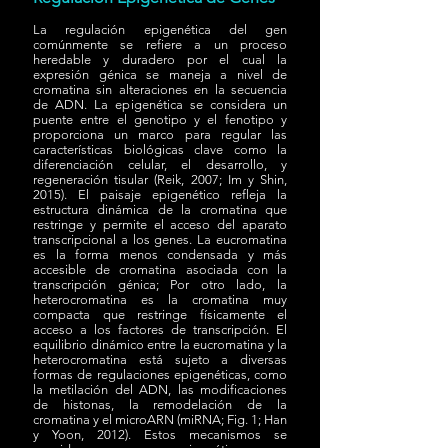
La regulación epigenética del gen
comúnmente se refiere a un proceso
heredable y duradero por el cual la
expresión génica se maneja a nivel de
cromatina sin alteraciones en la secuencia
de ADN. La epigenética se considera un
puente entre el genotipo y el fenotipo y
proporciona un marco para regular las
características biológicas clave como la
diferenciación celular, el desarrollo, y
regeneración tisular (Reik, 2007; Im y Shin,
2015). El paisaje epigenético refleja la
estructura dinámica de la cromatina que
restringe y permite el acceso del aparato
transcripcional a los genes. La eucromatina
es la forma menos condensada y más
accesible de cromatina asociada con la
transcripción génica; Por otro lado, la
heterocromatina es la cromatina muy
compacta que restringe físicamente el
acceso a los factores de transcripción. El
equilibrio dinámico entre la eucromatina y la
heterocromatina está sujeto a diversas
formas de regulaciones epigenéticas, como
la metilación del ADN, las modificaciones
de histonas, la remodelación de la
cromatina y el microARN (miRNA; Fig. 1; Han
y Yoon, 2012). Estos mecanismos se