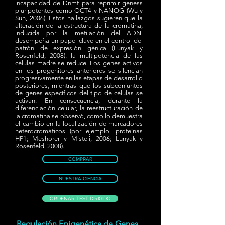
incapacidad de Dnmt para reprimir geness
pluripotentes como OCT4 y NANOG (Wu y
Sun, 2006). Estos hallazgos sugieren que la
alteración de la estructura de la cromatina,
inducida por la metilación del ADN,
desempeña un papel clave en el control del
patrón de expresión génica (Lunyak y
Rosenfeld, 2008). la multipotencia de las
células madre se reduce. Los genes activos
en los progenitores anteriores se silencian
progresivamente en las etapas de desarrollo
posteriores, mientras que los subconjuntos
de genes específicos del tipo de células se
activan. En consecuencia, durante la
diferenciación celular, la reestructuración de
la cromatina se observó, como lo demuestra
el cambio en la localización de marcadores
heterocromáticos (por ejemplo, proteínas
HP1; Meshorer y Misteli, 2006; Lunyak y
Rosenfeld, 2008).
COMPRAR
NUESTRA CIENCIA
ORDENAR TEST DIRIGIDO
Regulación Epigenética de Genes