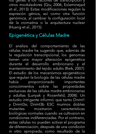
los genes a los factores de transcripción y
otros moduladores (Qiu, 2006; Eslaminejad
et al., 2013). Estas modificaciones regulan la
expresión génica, así como otra función
genómica, al cambiar la configuración local
de la cromatina o la arquitectura nuclear
(Huang et al., 2015).
Epigenética y Células Madre
El análisis del comportamiento de las
células madre ha sugerido que, además de
la regulación transcripcional, los genomas
tienen una mayor alteración epigenética
durante el desarrollo embrionario y el
mantenimiento del tejido adulto (Reik, 2007).
El estudio de los mecanismos epigenéticos
que regulan la biología de las células madre
había proporcionado importantes
conocimientos sobre las propiedades
exclusivas de las células madre embrionarias
y adultas (Lunyak y Rosenfeld, 2008). Un
estudio intrigante informó que tanto Dnmt1
y Dnmt3a; Dnmt3b ESC murinos dobles
mutantes mostraron características
biológicas normales cuando se cultivaron en
condiciones indiferenciadas. Por el contrario,
estas células no pueden activar el programa
de diferenciación, después de una condición
in vitro apropiada, como resultado de la