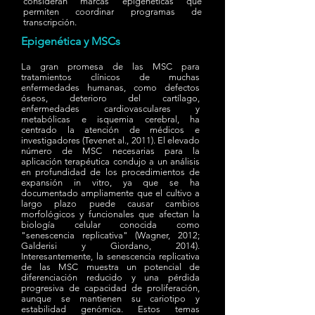
consideran marcas epigenéticas que
permiten coordinar programas de
transcripción.
Epigenética y MSCs
La gran promesa de las MSC para
tratamientos clínicos de muchas
enfermedades humanas, como defectos
óseos, deterioro del cartílago,
enfermedades cardiovasculares y
metabólicas e isquemia cerebral, ha
centrado la atención de médicos e
investigadores (Tevenet al., 2011). El elevado
número de MSC necesarias para la
aplicación terapéutica condujo a un análisis
en profundidad de los procedimientos de
expansión in vitro, ya que se ha
documentado ampliamente que el cultivo a
largo plazo puede causar cambios
morfológicos y funcionales que afectan la
biología celular conocida como
"senescencia replicativa" (Wagner, 2012;
Galderisi y Giordano, 2014).
Interesantemente, la senescencia replicativa
de las MSC muestra un potencial de
diferenciación reducido y una pérdida
progresiva de capacidad de proliferación,
aunque se mantienen su cariotipo y
estabilidad genómica. Estos temas