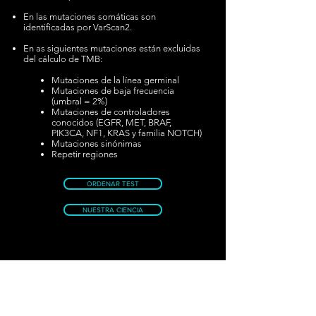
En las mutaciones somáticas son
identificadas por VarScan2.
En as siguientes mutaciones están excluidas
del cálculo de TMB:
Mutaciones de la línea germinal
Mutaciones de baja frecuencia
(umbral = 2%)
Mutaciones de controladores
conocidos (EGFR, MET, BRAF,
PIK3CA, NF1, KRAS y familia NOTCH)
Mutaciones sinónimas
Repetir regiones
ORDENAR TEST
NUESTRA CIENCIA
Condiciones Comerciales
Políticas de Privacidad