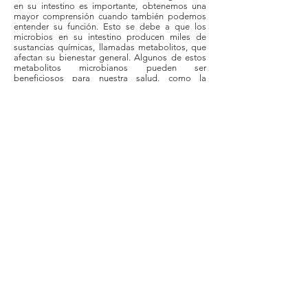
en su intestino es importante, obtenemos una
mayor comprensión cuando también podemos
entender su función. Esto se debe a que los
microbios en su intestino producen miles de
sustancias químicas, llamadas metabolitos, que
afectan su bienestar general. Algunos de estos
metabolitos microbianos pueden ser
beneficiosos para nuestra salud, como la
vitamina B y los ácidos grasos de cadena corta,
mientras que otros pueden ser perjudiciales,
como el TMAO, que causa la enfermedad de las
arterias coronarias.
Condiciones Comerciales
Políticas de Privacidad
Privacidad Genética
Devoluciones y Reembolsos
Política de cookies
Accesibilidad
Licencias