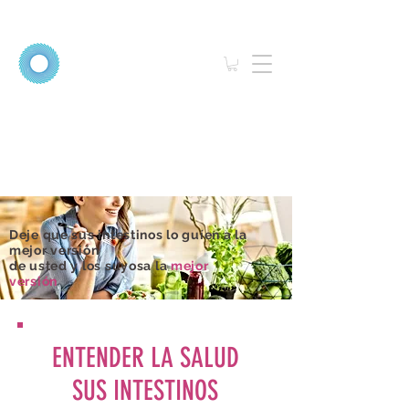
Deje que sus intestinos lo guíen a la
mejor versión
de usted y los suyos
a la
mejor
versión
ENTENDER LA SALUD
SUS INTESTINOS