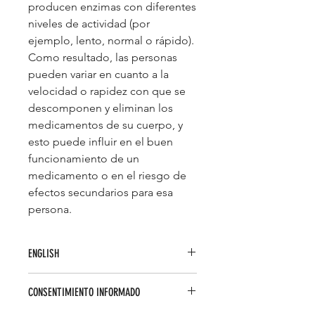
producen enzimas con diferentes
niveles de actividad (por
ejemplo, lento, normal o rápido).
Como resultado, las personas
pueden variar en cuanto a la
velocidad o rapidez con que se
descomponen y eliminan los
medicamentos de su cuerpo, y
esto puede influir en el buen
funcionamiento de un
medicamento o en el riesgo de
efectos secundarios para esa
persona.
ENGLISH
DIPHARMA is the study of how
CONSENTIMIENTO INFORMADO
genetic factors influence the way a
person responds to medications. PGx