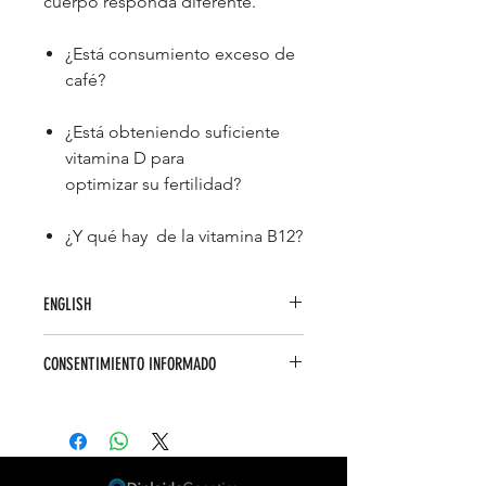
cuerpo responda diferente.
¿Está consumiento exceso de
café?
¿Está obteniendo suficiente
vitamina D para
optimizar su fertilidad?
¿Y qué hay de la vitamina B12?
ENGLISH
This profile of 45 genetic variants,
CONSENTIMIENTO INFORMADO
reveals how nutritional status impacts
fertility in both men and women. Find
Autorizo a DIPLOIDE GENETICS SAS
out what the genetic variations are
(DG) a recoger mi muestra biológica
that make your body respond
o la muestra biológica del individuo
differently.
para quien tengo derecho legal de