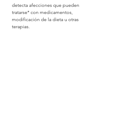
detecta afecciones que pueden
tratarse* con medicamentos,
modificación de la dieta u otras
terapias.
Condiciones Comerciales
Políticas de Privacidad
Privacidad Genética
Devoluciones y Reembolsos
Política de cookies
Accesibilidad
Licencias
Contact Us